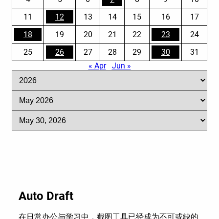
11
12
13
14
15
16
17
18
19
20
21
22
23
24
25
26
27
28
29
30
31
« Apr
Jun »
A
r
c
A
h
r
i
c
A
v
h
r
e
i
c
s
v
h
e
i
s
v
e
s
Auto Draft
在日常办公与学习中，截图工具已经成为不可或缺的