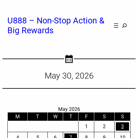
Skip
to
content
U888 – Non-Stop Action &
Cerca
Big Rewards
May 30, 2026
May 2026
M
T
W
T
F
S
S
1
2
3
4
5
6
7
8
9
10