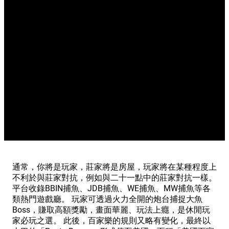
通常，你將是玩家，莊家將是房屋，玩家將在某種程度上
不利於與莊家對抗，例如與二十一點中的莊家對抗一樣。
平台收錄BBIN捕魚、JDB捕魚、WE捕魚、MW捕魚等各
類熱門遊戲廳。 玩家可透過火力全開的炮台捕捉大魚
Boss，賺取高額獎勵，畫面華麗、玩法上癮，是休閒玩
家必玩之選。 此後，百家樂的規則又略有變化，最終以